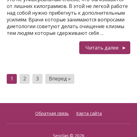
от лишних килограммов. В этой не легкой работе
над собой нужно прибегнуть к дополнительным
усилиям. Врачи которые занимаются вопросами
диетологии советуют делать очищение клизмы
тем людям которые сдерживают себя …
Читать далее
Пагинация
1
2
3
Вперед »
записей
Обратная связь
Карта сайта
Seoclan
© 2026